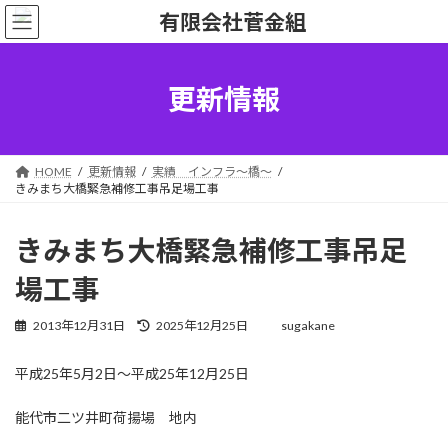
コ
ナ
ン
ビ
テ
ゲ
ン
ー
ツ
シ
更新情報
へ
ョ
ス
ン
キ
に
ッ
移
HOME
更新情報
実績 インフラ～橋～
プ
動
きみまち大橋緊急補修工事吊足場工事
きみまち大橋緊急補修工事吊足
場工事
最
2013年12月31日
2025年12月25日
sugakane
終
更
平成25年5月2日～平成25年12月25日
新
日
時
能代市二ツ井町荷揚場 地内
: