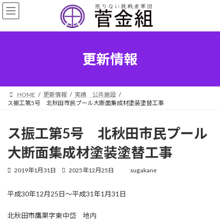
コ
ナ
ン
ビ
テ
ゲ
ン
ー
ツ
シ
へ
ョ
更新情報
ス
ン
キ
に
ッ
移
プ
動
HOME
更新情報
実績 公共施設
ス振工第5号 北秋田市民プール大断面集成材塗装塗替工事
ス振工第5号 北秋田市民プール
大断面集成材塗装塗替工事
最
2019年1月31日
2025年12月25日
sugakane
終
更
平成30年12月25日～平成31年1月31日
新
日
時
北秋田市鷹巣字東中岱 地内