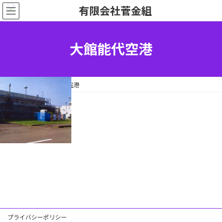
コ
ナ
ン
ビ
テ
ゲ
ン
ー
ツ
シ
大館能代空港
へ
ョ
ス
ン
キ
に
ッ
移
HOME
大館能代空港
プ
動
プライバシーポリシー