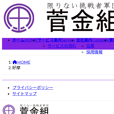
コ
ナ
ン
ビ
テ
ゲ
ン
ー
ツ
シ
へ
ョ
ホーム
HOME
サービス案内
Service
会社案内
Company
実
ス
ン
サービスの流れ
沿革
キ
に
採用情報
ッ
移
プ
動
HOME
好摩
プライバシーポリシー
サイトマップ