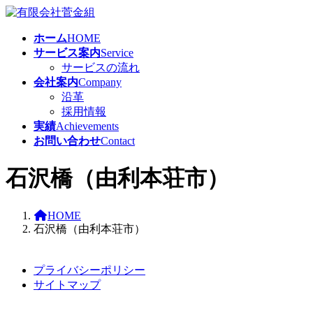
コ
ナ
ン
ビ
ホーム
HOME
テ
ゲ
サービス案内
Service
ン
ー
サービスの流れ
ツ
シ
会社案内
Company
へ
ョ
沿革
ス
ン
採用情報
キ
に
実績
Achievements
ッ
移
お問い合わせ
Contact
プ
動
石沢橋（由利本荘市）
HOME
石沢橋（由利本荘市）
プライバシーポリシー
サイトマップ