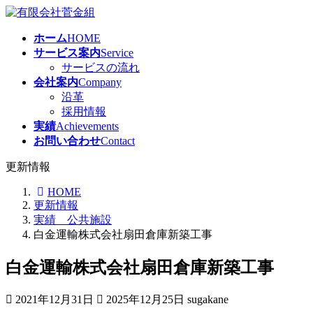
コ
ナ
ン
ビ
ホーム
HOME
テ
ゲ
サービス案内
Service
ン
ー
サービスの流れ
ツ
シ
会社案内
Company
へ
ョ
沿革
ス
ン
採用情報
キ
に
実績
Achievements
ッ
移
お問い合わせ
Contact
プ
動
更新情報
HOME
更新情報
実績 公共施設
白金運輸株式会社扇田倉庫新築工事
白金運輸株式会社扇田倉庫新築工事
最
2021年12月31日
2025年12月25日
sugakane